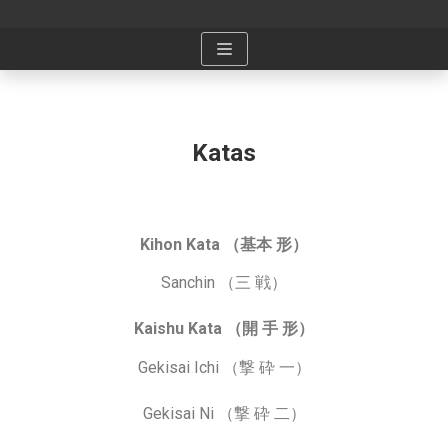
Saltar
al
contenido
Katas
Kihon Kata （基本 形）
Sanchin （三 戦）
Kaishu Kata （開 手 形）
Gekisai Ichi （撃 砕 一）
Gekisai Ni （撃 砕 二）